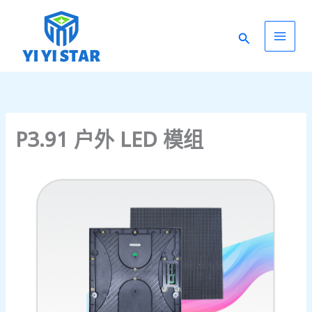
跳
Main
至
搜
内
Men
容
索
P3.91 户外 LED 模组