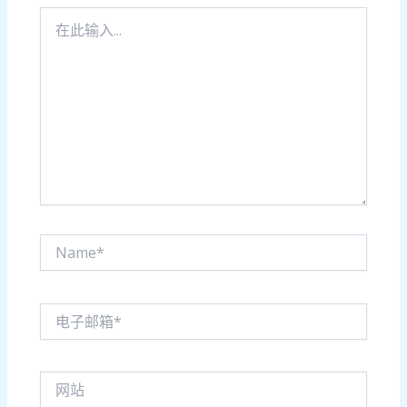
在
此
输
入...
Name*
电
子
邮
箱
网
*
站